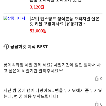
3,120원
[4위] 인스팅트 생식본능 오리지널 살몬
캣 키블 고양이사료 [유통기한
2026/12/05일]
52,000원
궁금하넷 지식 BEST
롯데백화점 세일 언제 해요? 세일기간에 할인 받아서 사
고 싶은데 세일기간 알려주세요^^
0
지난 밤 꿈에 뱀이 나왔어요.. 뱀을 무서워해서 좀 무서웠
는데, 뱀 꿈 해몽 부탁드립니다!
0