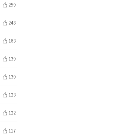
259
248
163
139
130
123
122
117