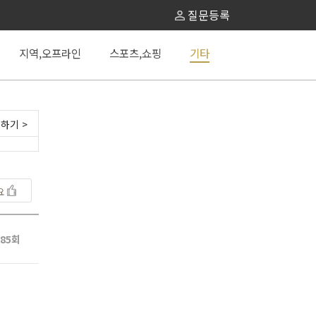
질문등록
지역,오프라인
스포츠,쇼핑
기타
하기 >
요
85회