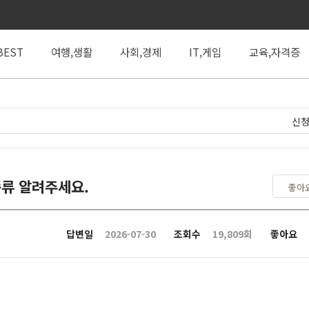
BEST
여행,생활
사회,경제
IT,게임
교육,자격증
신청
류 알려주세요.
좋아
답변일
2026-07-30
조회수
19,809회
좋아요