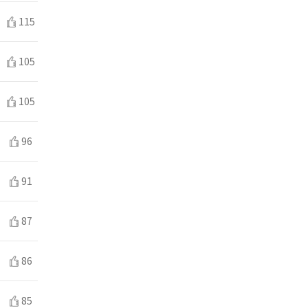
115
105
105
96
91
87
86
85