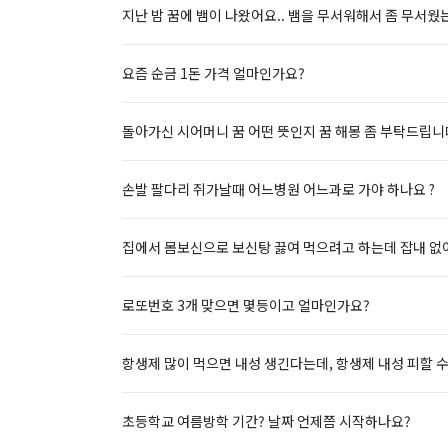
지난 밤 꿈에 뱀이 나왔어요.. 뱀을 무서워해서 좀 무서웠
요즘 순금 1돈 가격 얼마인가요?
돌아가신 시어머니 꿈 어떤 뜻인지 꿈 해몽 좀 부탁드립니
손발 팔다리 쥐가날때 어느병원 어느과로 가야 하나요 ?
집에서 몸보신으로 보신탕 끓여 먹으려고 하는데 잡내 없
로또번호 3개 맞으면 몇등이고 얼마인가요?
항생제 많이 먹으면 내성 생긴다는데, 항생제 내성 피할 
초등학교 여름방학 기간? 날짜 언제쯤 시작하나요?