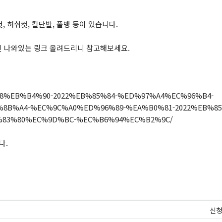
 허쉬컷, 칼단발, 풀뱅 등이 있습니다.
사진 나와있는 링크 올려드리니 참고해보세요.
9E%98%EB%B4%90-2022%EB%85%84-%ED%97%A4%EC%96%B4-
B%A4-%EC%9C%A0%ED%96%89-%EA%B0%81-2022%EB%85
83%80%EC%9D%BC-%EC%B6%94%EC%B2%9C/
다.
신청