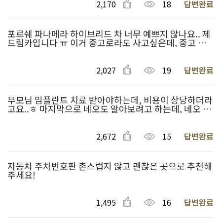
2,170
18
답변완료
포르쉐 파나메라 하이브리드 차 너무 예쁘지 않나요.. 제
드림카입니다 ㅠ 이거 중고로라도 사고싶은데, 중고 허
위매물 없고 정확한 가격 알아볼 수 있는 곳 좀 알려주세
요!
2,027
19
답변완료
부모님 임플란트 치료 받아야하는데, 비용이 상당하더라
고요..ㅎ 마지막으로 네오도 알아보려고 하는데, 네오 임
플란트 비용 보통 얼마 정도 드는지 알려주세요~
2,672
15
답변완료
자동차 주차번호판 촌스럽지 않고 괜찮은 곳으로 추천해
주세요!
1,495
16
답변완료