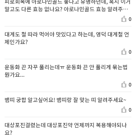
피로회복에 아로나민골드 좋다고 유명하던데, 혹시 이거
말고도 다른 효능 없나요? 아로나민골드 효능 알려주세
요!
0
대게도 철 따라 먹어야 맛있다고 하는데, 영덕 대게철 언
제인가요?
0
운동화 끈 자꾸 풀리는데ㅠ 운동화 끈 안 풀리게 묶는법
뭔가요...
0
뱀띠 궁합 알고싶어요! 뱀띠랑 잘 맞는 띠 알려주세요~
0
대상포진걸렸는데 대상포진약 언제까지 복용해야되나
요?