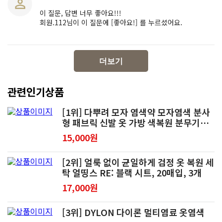
이 질문, 답변 너무 좋아요!!!
회원.112님이 이 질문에 [좋아요!] 를 누르셨어요.
더보기
관련인기상품
[1위] 다뿌려 모자 염색약 모자염색 분사
형 패브릭 신발 옷 가방 색복원 분무기
150ml, 블랙
15,000원
[2위] 얼룩 없이 균일하게 검정 옷 복원 세
탁 얼띵스 RE: 블랙 시트, 20매입, 3개
17,000원
[3위] DYLON 다이론 멀티염료 옷염색