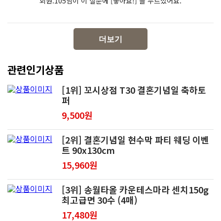
회원.105님이 이 질문에 [좋아요!] 를 누르셨어요.
더보기
관련인기상품
[1위] 꼬시상점 T30 결혼기념일 축하토
퍼
9,500원
[2위] 결혼기념일 현수막 파티 웨딩 이벤
트 90x130cm
15,960원
[3위] 송월타올 카운테스마라 센치150g
최고급면 30수 (4매)
17,480원