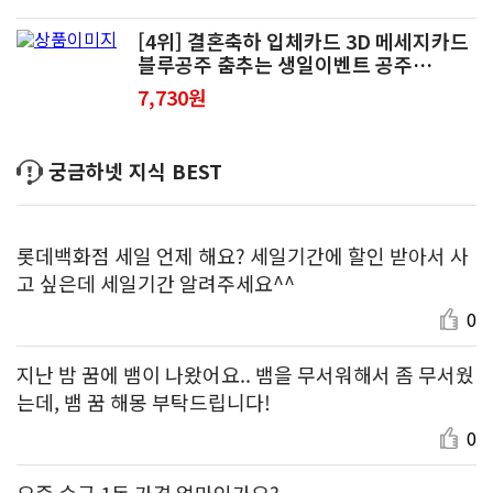
[4위] 결혼축하 입체카드 3D 메세지카드
블루공주 춤추는 생일이벤트 공주
hes66428GJ
7,730원
궁금하넷 지식 BEST
롯데백화점 세일 언제 해요? 세일기간에 할인 받아서 사
고 싶은데 세일기간 알려주세요^^
0
지난 밤 꿈에 뱀이 나왔어요.. 뱀을 무서워해서 좀 무서웠
는데, 뱀 꿈 해몽 부탁드립니다!
0
요즘 순금 1돈 가격 얼마인가요?