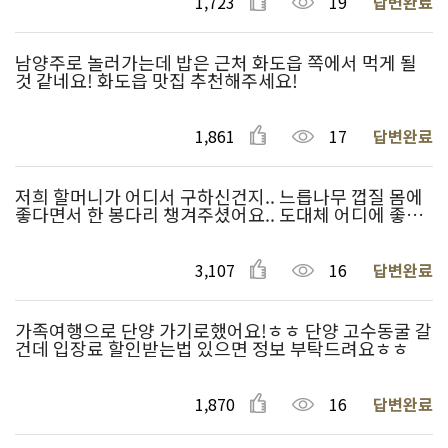
1,723
19
답변완료
남양주로 놀러가는데 밥은 근처 화도읍 쪽에서 먹게 될
것 같네요! 화도읍 맛집 추천해주세요!
1,861
17
답변완료
저희 할머니가 어디서 구하신건지.. 느릅나무 껍질 몸에
좋다면서 한 봉다리 챙겨주셨어요.. 도대체 어디에 좋은
건지 느릅나무 껍질 효능 좀 알려주세요!
3,107
16
답변완료
가족여행으로 단양 가기로했어요!ㅎㅎ 단양 고수동굴 갈
건데 입장료 할인받는법 있으면 정보 부탁드려요ㅎㅎ
1,870
16
답변완료