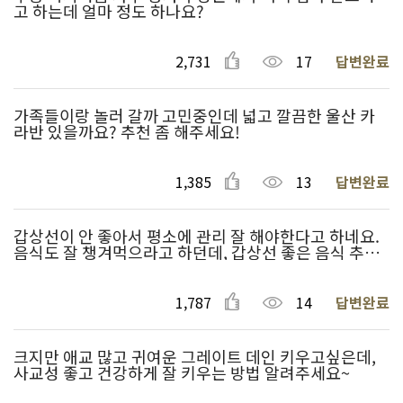
고 하는데 얼마 정도 하나요?
2,731
17
답변완료
가족들이랑 놀러 갈까 고민중인데 넓고 깔끔한 울산 카
라반 있을까요? 추천 좀 해주세요!
1,385
13
답변완료
갑상선이 안 좋아서 평소에 관리 잘 해야한다고 하네요.
음식도 잘 챙겨먹으라고 하던데, 갑상선 좋은 음식 추천
부탁드려요!
1,787
14
답변완료
크지만 애교 많고 귀여운 그레이트 데인 키우고싶은데,
사교성 좋고 건강하게 잘 키우는 방법 알려주세요~