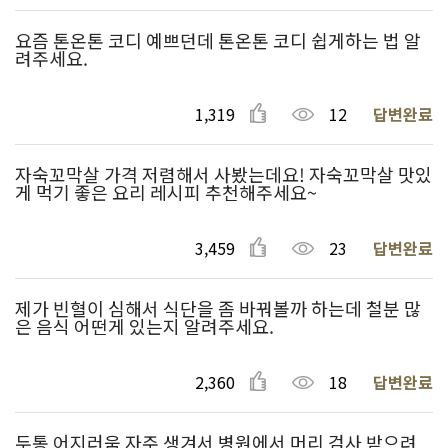
요즘 톤온톤 코디 예쁘던데 톤온톤 코디 쉽게하는 법 알
려주세요.
1,319
12
답변완료
자숙꼬막살 가격 저렴해서 사봤는데요! 자숙꼬막살 맛있
게 먹기 좋은 요리 레시피 추천해주세요~
3,459
23
답변완료
제가 빈혈이 심해서 식단을 좀 바꿔볼까 하는데 철분 많
은 음식 어떤게 있는지 알려주세요.
2,360
18
답변완료
두통 어지러움 자주 생겨서 병원에서 머리 검사 받으려