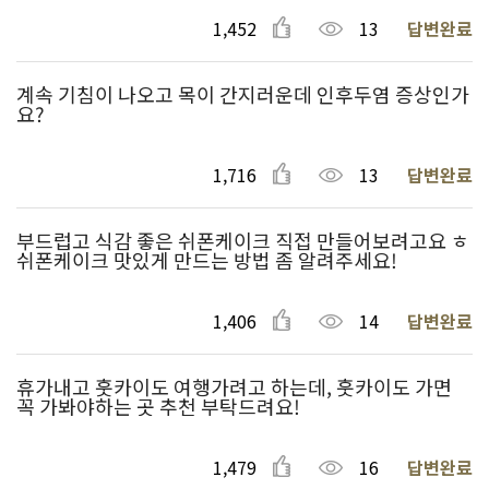
1,452
13
답변완료
계속 기침이 나오고 목이 간지러운데 인후두염 증상인가
요?
1,716
13
답변완료
부드럽고 식감 좋은 쉬폰케이크 직접 만들어보려고요 ㅎ
쉬폰케이크 맛있게 만드는 방법 좀 알려주세요!
1,406
14
답변완료
휴가내고 훗카이도 여행가려고 하는데, 훗카이도 가면
꼭 가봐야하는 곳 추천 부탁드려요!
1,479
16
답변완료