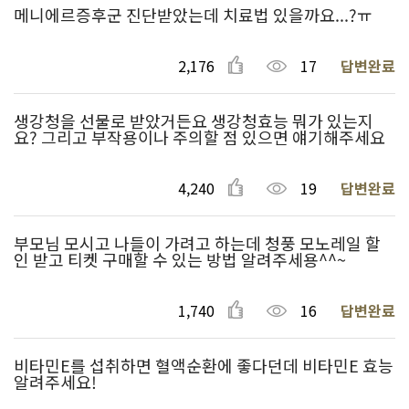
메니에르증후군 진단받았는데 치료법 있을까요...?ㅠ
2,176
17
답변완료
생강청을 선물로 받았거든요 생강청효능 뭐가 있는지
요? 그리고 부작용이나 주의할 점 있으면 얘기해주세요
4,240
19
답변완료
부모님 모시고 나들이 가려고 하는데 청풍 모노레일 할
인 받고 티켓 구매할 수 있는 방법 알려주세용^^~
1,740
16
답변완료
비타민E를 섭취하면 혈액순환에 좋다던데 비타민E 효능
알려주세요!