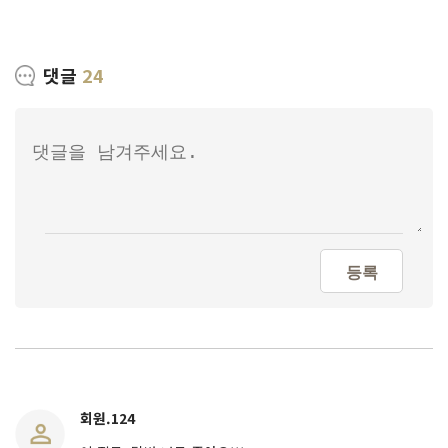
댓글
24
등록
회원.124