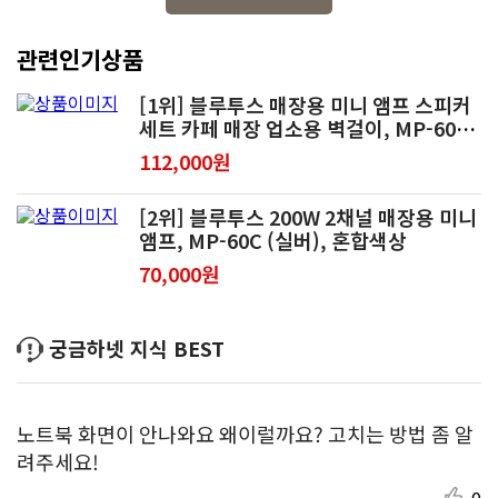
관련인기상품
[1위] 블루투스 매장용 미니 앰프 스피커
세트 카페 매장 업소용 벽걸이, MP-60C
1개 + 4인치 스피커 2개(블랙)
112,000원
[2위] 블루투스 200W 2채널 매장용 미니
앰프, MP-60C (실버), 혼합색상
70,000원
궁금하넷 지식 BEST
노트북 화면이 안나와요 왜이럴까요? 고치는 방법 좀 알
려주세요!